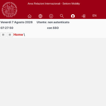
Passa
Area Relazioni Internazionali - Settore Mobility
a
contenuto
EN
principale
Venerdì 7 Agosto 2026
Utente: non autenticato
07:27:50
con SSO
Home
\
Menu
Contrai
Espandi
Image
Title
Page
Display
Area studenti BIP
ext
itle
Page
isplay
Contrai
Espandi