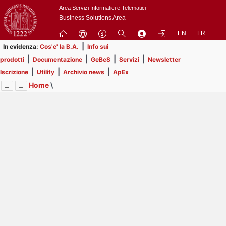
Passa
Area Servizi Informatici e Telematici
a
Business Solutions Area
contenuto
EN
FR
principale
|
In evidenza:
Cos'e' la B.A.
Info sui
|
|
|
|
prodotti
Documentazione
GeBeS
Servizi
Newsletter
|
|
|
Iscrizione
Utility
Archivio news
ApEx
Home
\
Menu
Contrai
Espandi
Image
Title
Page
Display
Prodotti
ext
itle
Page