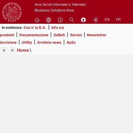
Passa
Area Servizi Informatici e Telematici
a
Business Solutions Area
contenuto
EN
FR
principale
|
In evidenza:
Cos'e' la B.A.
Info sui
|
|
|
|
prodotti
Documentazione
GeBeS
Servizi
Newsletter
|
|
|
Iscrizione
Utility
Archivio news
ApEx
Home
\
Menu
Contrai
Espandi
Image
Title
Page
Display
Risorse
ext
itle
Page