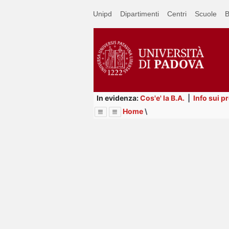
Passa
Unipd
Dipartimenti
Centri
Scuole
B
a
contenuto
principale
In evidenza:
Cos'e' la B.A.
|
Info sui p
Home
\
Menu
Image
Title
Page
Display