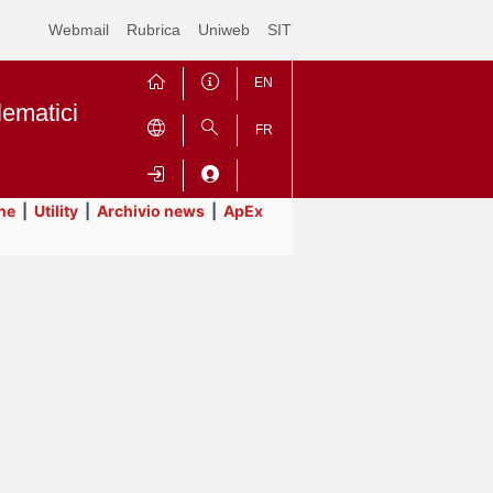
Webmail
Rubrica
Uniweb
SIT
EN
lematici
FR
ne
|
Utility
|
Archivio news
|
ApEx
Contrai
Espandi