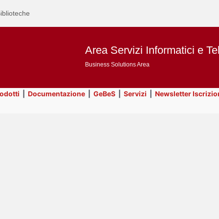
iblioteche
Area Servizi Informatici e Te
Business Solutions Area
rodotti
|
Documentazione
|
GeBeS
|
Servizi
|
Newsletter Iscrizio
Text
Utility
Title
Page
Display