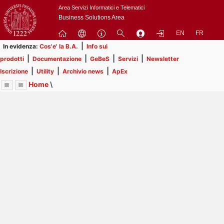
Passa
Area Servizi Informatici e Telematici
a
Business Solutions Area
contenuto
EN
FR
principale
|
In evidenza:
Cos'e' la B.A.
Info sui
|
|
|
|
prodotti
Documentazione
GeBeS
Servizi
Newsletter
|
|
|
Iscrizione
Utility
Archivio news
ApEx
Home
\
Menu
Contrai
Espandi
Image
Title
Page
Display
Prodotti
ext
itle
Page