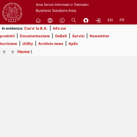
Passa
Area Servizi Informatici e Telematici
a
Business Solutions Area
contenuto
EN
FR
principale
|
In evidenza:
Cos'e' la B.A.
Info sui
|
|
|
|
prodotti
Documentazione
GeBeS
Servizi
Newsletter
|
|
|
Iscrizione
Utility
Archivio news
ApEx
Home
\
Menu
Contrai
Espandi
Image
Title
Page
Display
Risorse
ext
itle
Page