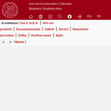
Passa
Area Servizi Informatici e Telematici
a
Business Solutions Area
contenuto
EN
FR
principale
|
In evidenza:
Cos'e' la B.A.
Info sui
|
|
|
|
prodotti
Documentazione
GeBeS
Servizi
Newsletter
|
|
|
Iscrizione
Utility
Archivio news
ApEx
Home
\
Menu
Contrai
Espandi
Image
Title
Page
Display
Utility
ext
itle
Page