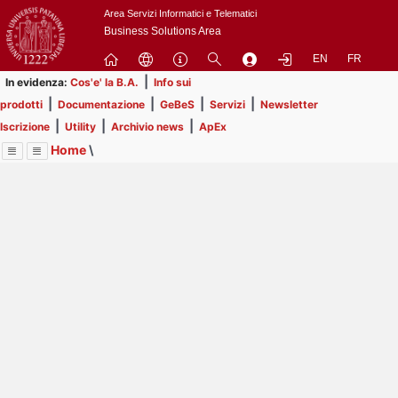
Passa
Area Servizi Informatici e Telematici
a
Business Solutions Area
contenuto
EN
FR
principale
|
In evidenza:
Cos'e' la B.A.
Info sui
|
|
|
|
prodotti
Documentazione
GeBeS
Servizi
Newsletter
|
|
|
Iscrizione
Utility
Archivio news
ApEx
Home
\
Menu
Contrai
Espandi
Image
Title
Page
Display
Utility
ext
itle
Page