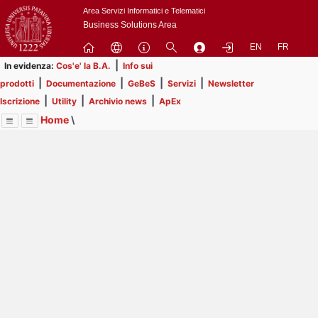
Passa
Area Servizi Informatici e Telematici
a
Business Solutions Area
contenuto
EN
FR
principale
|
In evidenza:
Cos'e' la B.A.
Info sui
|
|
|
|
prodotti
Documentazione
GeBeS
Servizi
Newsletter
|
|
|
Iscrizione
Utility
Archivio news
ApEx
Home
\
Menu
Contrai
Espandi
Image
Title
Page
Display
ApEx
ext
itle
Page