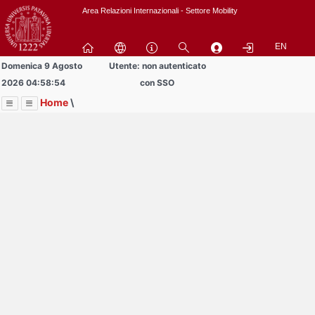
Passa
Area Relazioni Internazionali - Settore Mobility
a
contenuto
EN
principale
Domenica 9 Agosto
Utente: non autenticato
2026 04:58:54
con SSO
Home
\
Menu
Contrai
Espandi
Image
Title
Page
Display
Area Docenti e PTA
ext
itle
Page
isplay
Contrai
Espandi