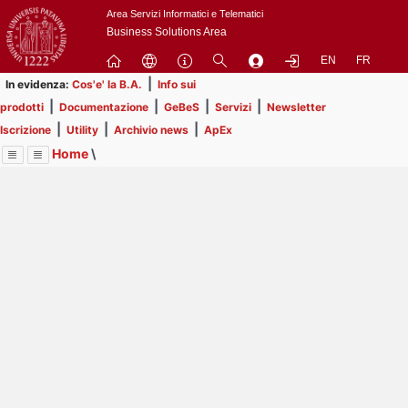
Passa
Area Servizi Informatici e Telematici
a
Business Solutions Area
contenuto
EN
FR
principale
|
In evidenza:
Cos'e' la B.A.
Info sui
|
|
|
|
prodotti
Documentazione
GeBeS
Servizi
Newsletter
|
|
|
Iscrizione
Utility
Archivio news
ApEx
Home
\
Menu
Contrai
Espandi
Image
Title
Page
Display
Risorse
ext
itle
Page