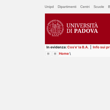
Passa
Unipd
Dipartimenti
Centri
Scuole
B
a
contenuto
principale
In evidenza:
Cos'e' la B.A.
|
Info sui p
Home
\
Menu
Image
Title
Page
Display