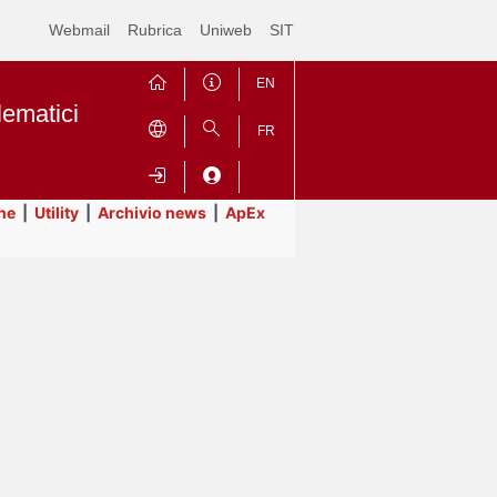
Webmail
Rubrica
Uniweb
SIT
EN
lematici
FR
ne
|
Utility
|
Archivio news
|
ApEx
Contrai
Espandi