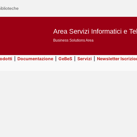
iblioteche
Area Servizi Informatici e Te
Business Solutions Area
rodotti
|
Documentazione
|
GeBeS
|
Servizi
|
Newsletter Iscrizio
Text
Prodotti
Title
Page
Display