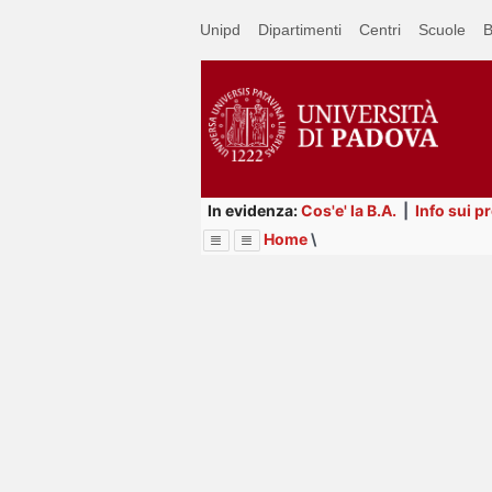
Passa
Unipd
Dipartimenti
Centri
Scuole
B
a
contenuto
principale
In evidenza:
Cos'e' la B.A.
|
Info sui p
Home
\
Menu
Image
Title
Page
Display