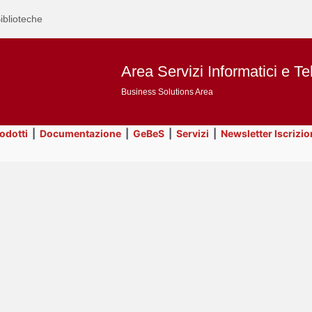
iblioteche
Area Servizi Informatici e Te
Business Solutions Area
rodotti
|
Documentazione
|
GeBeS
|
Servizi
|
Newsletter Iscrizio
Text
Utility
Title
Page
Display