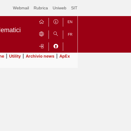
Webmail
Rubrica
Uniweb
SIT
EN
lematici
FR
ne
|
Utility
|
Archivio news
|
ApEx
Contrai
Espandi