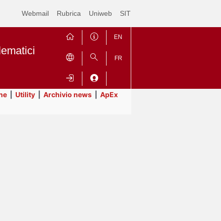
Webmail
Rubrica
Uniweb
SIT
EN
lematici
FR
ne
|
Utility
|
Archivio news
|
ApEx
Contrai
Espandi