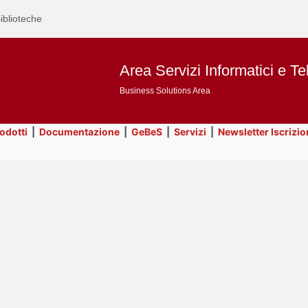
iblioteche
Area Servizi Informatici e Te
Business Solutions Area
rodotti
|
Documentazione
|
GeBeS
|
Servizi
|
Newsletter Iscrizio
Text
Prodotti
Title
Page
Display