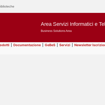
iblioteche
Area Servizi Informatici e Te
Business Solutions Area
rodotti
|
Documentazione
|
GeBeS
|
Servizi
|
Newsletter Iscrizio
Text
Prodotti
Title
Page
Display