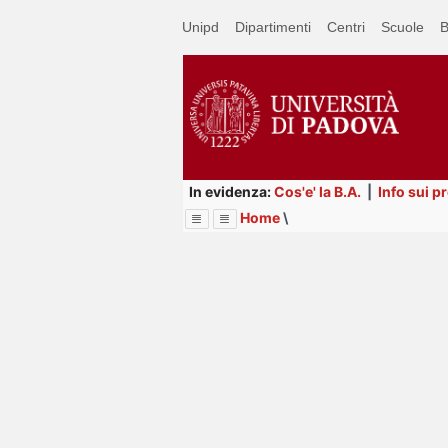
Passa
Unipd
Dipartimenti
Centri
Scuole
B
a
contenuto
principale
In evidenza:
Cos'e' la B.A.
|
Info sui p
Home
\
Menu
Image
Title
Page
Display