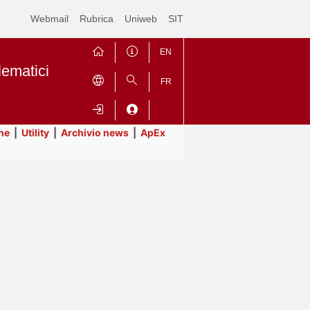
Webmail
Rubrica
Uniweb
SIT
EN
lematici
FR
ne
|
Utility
|
Archivio news
|
ApEx
Contrai
Espandi