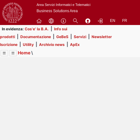
Passa
Area Servizi Informatici e Telematici
a
Business Solutions Area
contenuto
EN
FR
principale
|
In evidenza:
Cos'e' la B.A.
Info sui
|
|
|
|
prodotti
Documentazione
GeBeS
Servizi
Newsletter
|
|
|
Iscrizione
Utility
Archivio news
ApEx
Home
\
Menu
Contrai
Espandi
Image
Title
Page
Display
Utility
ext
itle
Page