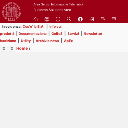
Passa
Area Servizi Informatici e Telematici
a
Business Solutions Area
contenuto
EN
FR
principale
|
In evidenza:
Cos'e' la B.A.
Info sui
|
|
|
|
prodotti
Documentazione
GeBeS
Servizi
Newsletter
|
|
|
Iscrizione
Utility
Archivio news
ApEx
Home
\
Menu
Contrai
Espandi
Image
Title
Page
Display
Utility
ext
itle
Page