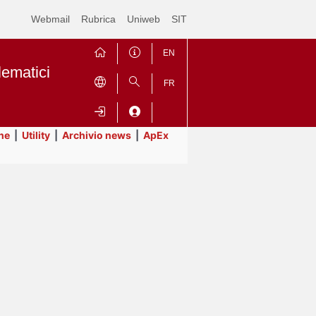
Webmail
Rubrica
Uniweb
SIT
EN
lematici
FR
ne
|
Utility
|
Archivio news
|
ApEx
Contrai
Espandi