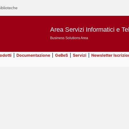
iblioteche
Area Servizi Informatici e Te
Business Solutions Area
rodotti
|
Documentazione
|
GeBeS
|
Servizi
|
Newsletter Iscrizio
Text
ApEx
Title
Page
Display