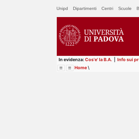
Passa
Unipd
Dipartimenti
Centri
Scuole
B
a
contenuto
principale
In evidenza:
Cos'e' la B.A.
|
Info sui p
Home
\
Menu
Image
Title
Page
Display