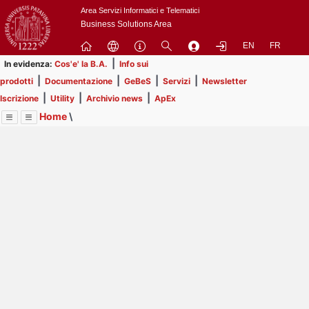
Passa
Area Servizi Informatici e Telematici
a
Business Solutions Area
contenuto
EN
FR
principale
|
In evidenza:
Cos'e' la B.A.
Info sui
|
|
|
|
prodotti
Documentazione
GeBeS
Servizi
Newsletter
|
|
|
Iscrizione
Utility
Archivio news
ApEx
Home
\
Menu
Contrai
Espandi
Image
Title
Page
Display
Utility
ext
itle
Page