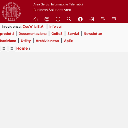
Passa
Area Servizi Informatici e Telematici
a
Business Solutions Area
contenuto
EN
FR
principale
|
In evidenza:
Cos'e' la B.A.
Info sui
|
|
|
|
prodotti
Documentazione
GeBeS
Servizi
Newsletter
|
|
|
Iscrizione
Utility
Archivio news
ApEx
Home
\
Menu
Contrai
Espandi
Image
Title
Page
Display
Utility
ext
itle
Page