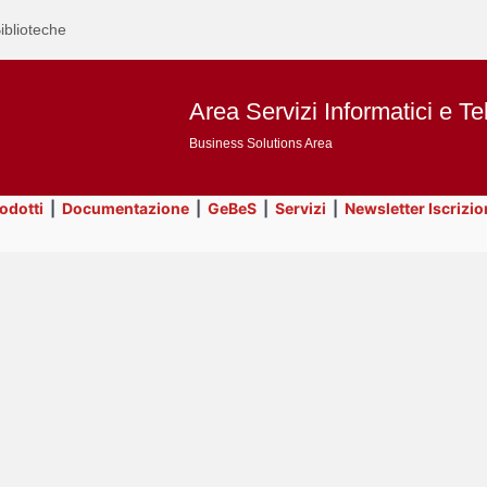
iblioteche
Area Servizi Informatici e Te
Business Solutions Area
rodotti
|
Documentazione
|
GeBeS
|
Servizi
|
Newsletter Iscrizio
Text
Prodotti
Title
Page
Display