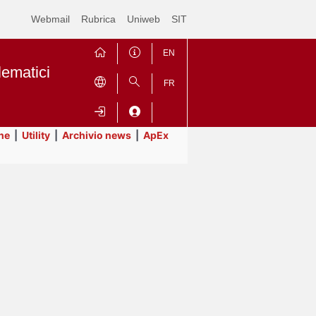
Webmail
Rubrica
Uniweb
SIT
EN
lematici
FR
ne
|
Utility
|
Archivio news
|
ApEx
Contrai
Espandi