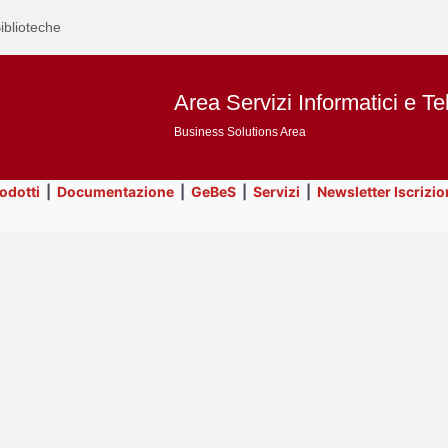
iblioteche
Area Servizi Informatici e Te
Business Solutions Area
rodotti
|
Documentazione
|
GeBeS
|
Servizi
|
Newsletter Iscrizio
Text
ApEx
Title
Page
Display