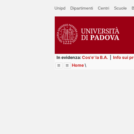
Passa
Unipd
Dipartimenti
Centri
Scuole
B
a
contenuto
principale
In evidenza:
Cos'e' la B.A.
|
Info sui p
Home
\
Menu
Image
Title
Page
Display