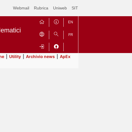
Webmail
Rubrica
Uniweb
SIT
EN
lematici
FR
ne
|
Utility
|
Archivio news
|
ApEx
Contrai
Espandi