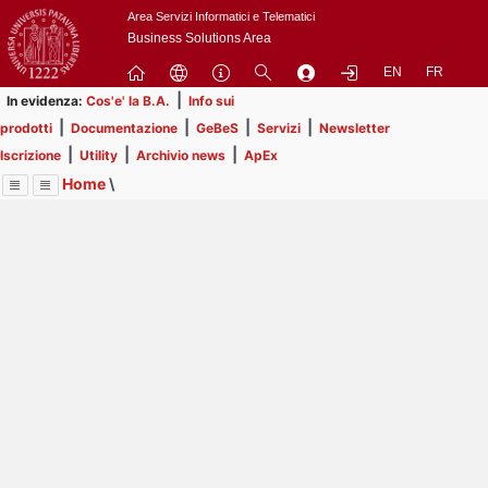
Passa
Area Servizi Informatici e Telematici
a
Business Solutions Area
contenuto
EN
FR
principale
|
In evidenza:
Cos'e' la B.A.
Info sui
|
|
|
|
prodotti
Documentazione
GeBeS
Servizi
Newsletter
|
|
|
Iscrizione
Utility
Archivio news
ApEx
Home
\
Menu
Contrai
Espandi
Image
Title
Page
Display
Risorse
ext
itle
Page