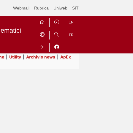
Webmail
Rubrica
Uniweb
SIT
EN
lematici
FR
ne
|
Utility
|
Archivio news
|
ApEx
Contrai
Espandi