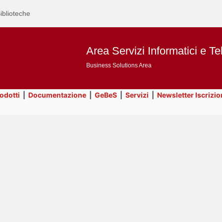
iblioteche
Area Servizi Informatici e Te
Business Solutions Area
rodotti
|
Documentazione
|
GeBeS
|
Servizi
|
Newsletter Iscrizio
Text
Utility
Title
Page
Display