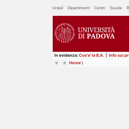
Passa
Unipd
Dipartimenti
Centri
Scuole
B
a
contenuto
principale
In evidenza:
Cos'e' la B.A.
|
Info sui p
Home
\
Menu
Image
Title
Page
Display