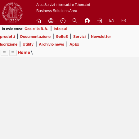
Passa
Area Servizi Informatici e Telematici
a
Business Solutions Area
contenuto
EN
FR
principale
|
In evidenza:
Cos'e' la B.A.
Info sui
|
|
|
|
prodotti
Documentazione
GeBeS
Servizi
Newsletter
|
|
|
Iscrizione
Utility
Archivio news
ApEx
Home
\
Menu
Contrai
Espandi
Image
Title
Page
Display
Prodotti
ext
itle
Page