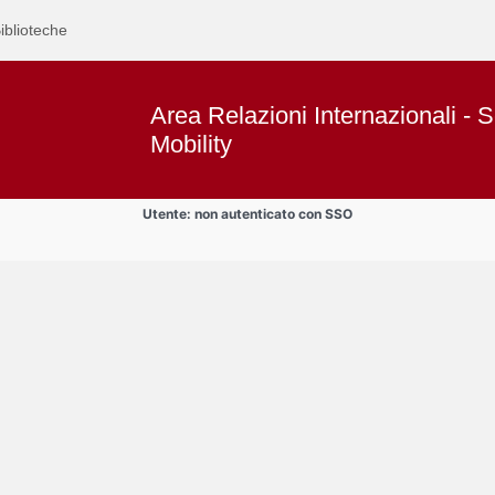
iblioteche
Area Relazioni Internazionali - S
Mobility
Utente: non autenticato con SSO
Text
Area Docenti e PTA
Title
Page
Display