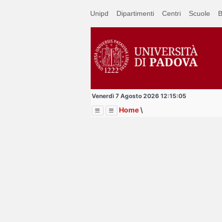
Passa
Unipd
Dipartimenti
Centri
Scuole
B
a
contenuto
principale
Venerdì 7 Agosto 2026 12:15:05
Home
\
Menu
Image
Title
Page
Display