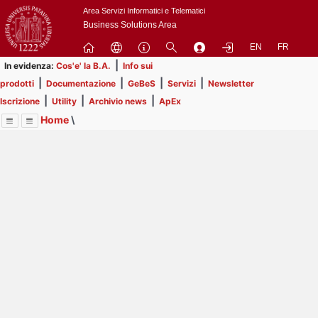
Passa
Area Servizi Informatici e Telematici
a
Business Solutions Area
contenuto
EN
FR
principale
|
In evidenza:
Cos'e' la B.A.
Info sui
|
|
|
|
prodotti
Documentazione
GeBeS
Servizi
Newsletter
|
|
|
Iscrizione
Utility
Archivio news
ApEx
Home
\
Menu
Contrai
Espandi
Image
Title
Page
Display
Utility
ext
itle
Page