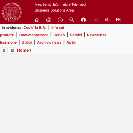
Passa
Area Servizi Informatici e Telematici
a
Business Solutions Area
contenuto
EN
FR
principale
|
In evidenza:
Cos'e' la B.A.
Info sui
|
|
|
|
prodotti
Documentazione
GeBeS
Servizi
Newsletter
|
|
|
Iscrizione
Utility
Archivio news
ApEx
Home
\
Menu
Contrai
Espandi
Image
Title
Page
Display
Risorse
ext
itle
Page