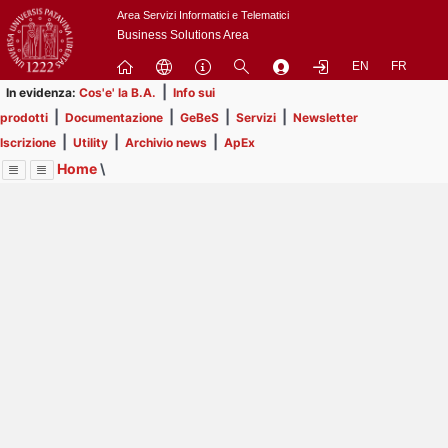
Passa
Area Servizi Informatici e Telematici
a
Business Solutions Area
contenuto
EN
FR
principale
|
In evidenza:
Cos'e' la B.A.
Info sui
|
|
|
|
prodotti
Documentazione
GeBeS
Servizi
Newsletter
|
|
|
Iscrizione
Utility
Archivio news
ApEx
Home
\
Menu
Contrai
Espandi
Image
Title
Page
Display
ApEx
ext
itle
Page