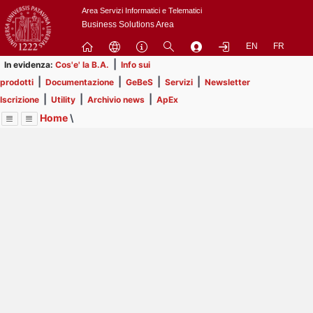
Passa
Area Servizi Informatici e Telematici
a
Business Solutions Area
contenuto
EN
FR
principale
|
In evidenza:
Cos'e' la B.A.
Info sui
|
|
|
|
prodotti
Documentazione
GeBeS
Servizi
Newsletter
|
|
|
Iscrizione
Utility
Archivio news
ApEx
Home
\
Menu
Contrai
Espandi
Image
Title
Page
Display
Risorse
ext
itle
Page