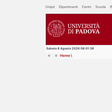
Passa
Unipd
Dipartimenti
Centri
Scuole
B
a
contenuto
principale
Sabato 8 Agosto 2026 08:01:36
Home
\
Menu
Image
Title
Page
Display