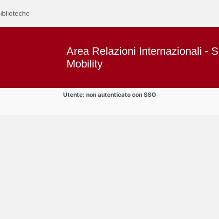
iblioteche
Area Relazioni Internazionali - S
Mobility
Utente: non autenticato con SSO
Text
Documenti
Title
Page
Display