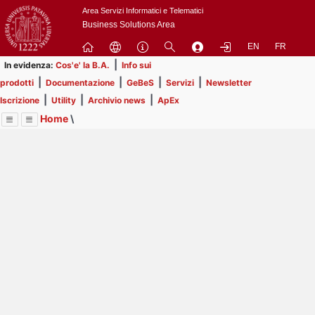
Passa
Area Servizi Informatici e Telematici
a
Business Solutions Area
contenuto
EN
FR
principale
|
In evidenza:
Cos'e' la B.A.
Info sui
|
|
|
|
prodotti
Documentazione
GeBeS
Servizi
Newsletter
|
|
|
Iscrizione
Utility
Archivio news
ApEx
Home
\
Menu
Contrai
Espandi
Image
Title
Page
Display
Risorse
ext
itle
Page