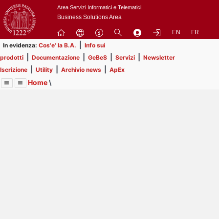
Passa
Area Servizi Informatici e Telematici
a
Business Solutions Area
contenuto
EN
FR
principale
|
In evidenza:
Cos'e' la B.A.
Info sui
|
|
|
|
prodotti
Documentazione
GeBeS
Servizi
Newsletter
|
|
|
Iscrizione
Utility
Archivio news
ApEx
Home
\
Menu
Contrai
Espandi
Image
Title
Page
Display
Utility
ext
itle
Page