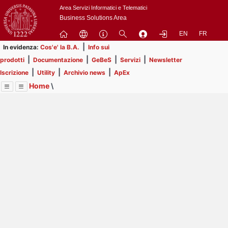
Passa
Area Servizi Informatici e Telematici
a
Business Solutions Area
contenuto
EN
FR
principale
|
In evidenza:
Cos'e' la B.A.
Info sui
|
|
|
|
prodotti
Documentazione
GeBeS
Servizi
Newsletter
|
|
|
Iscrizione
Utility
Archivio news
ApEx
Home
\
Menu
Contrai
Espandi
Image
Title
Page
Display
Risorse
ext
itle
Page