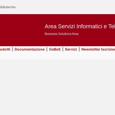
iblioteche
Area Servizi Informatici e Te
Business Solutions Area
rodotti
|
Documentazione
|
GeBeS
|
Servizi
|
Newsletter Iscrizio
Text
Utility
Title
Page
Display