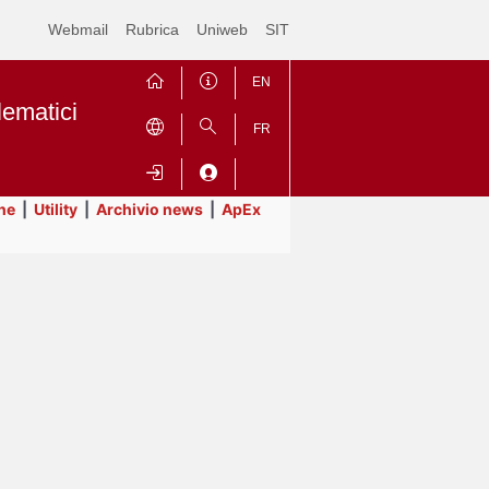
Webmail
Rubrica
Uniweb
SIT
EN
lematici
FR
ne
|
Utility
|
Archivio news
|
ApEx
Contrai
Espandi