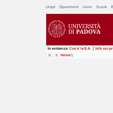
Passa
Unipd
Dipartimenti
Centri
Scuole
B
a
contenuto
principale
In evidenza:
Cos'e' la B.A.
|
Info sui p
Home
\
Menu
Image
Title
Page
Display