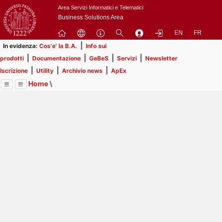
Passa
Area Servizi Informatici e Telematici
a
Business Solutions Area
contenuto
EN
FR
principale
|
In evidenza:
Cos'e' la B.A.
Info sui
|
|
|
|
prodotti
Documentazione
GeBeS
Servizi
Newsletter
|
|
|
Iscrizione
Utility
Archivio news
ApEx
Home
\
Menu
Contrai
Espandi
Image
Title
Page
Display
Risorse
ext
itle
Page