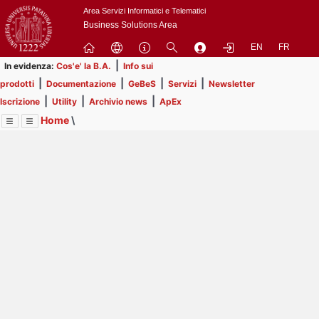
Passa
Area Servizi Informatici e Telematici
a
Business Solutions Area
contenuto
EN
FR
principale
|
In evidenza:
Cos'e' la B.A.
Info sui
|
|
|
|
prodotti
Documentazione
GeBeS
Servizi
Newsletter
|
|
|
Iscrizione
Utility
Archivio news
ApEx
Home
\
Menu
Contrai
Espandi
Image
Title
Page
Display
Business Analysis
ext
itle
Page