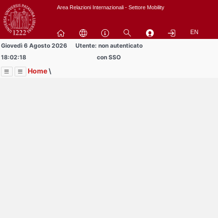
Passa
Area Relazioni Internazionali - Settore Mobility
a
contenuto
EN
principale
Giovedì 6 Agosto 2026
Utente: non autenticato
18:02:18
con SSO
Home
\
Menu
Contrai
Espandi
Image
Title
Page
Display
Documenti
ext
itle
Page
isplay
Contrai
Espandi