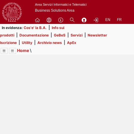
Passa
Area Servizi Informatici e Telematici
a
Business Solutions Area
contenuto
EN
FR
principale
|
In evidenza:
Cos'e' la B.A.
Info sui
|
|
|
|
prodotti
Documentazione
GeBeS
Servizi
Newsletter
|
|
|
Iscrizione
Utility
Archivio news
ApEx
Home
\
Menu
Contrai
Espandi
Image
Title
Page
Display
ApEx
ext
itle
Page