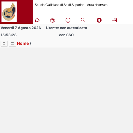
Passa
Scuola Galileiana di Studi Superiori - Area riservata
a
contenuto
principale
Venerdì 7 Agosto 2026
Utente: non autenticato
15:53:28
con SSO
Home
\
Menu
Contrai
Espandi
Image
Title
Page
Display
Aule
ext
itle
Page
isplay
Contrai
Espandi