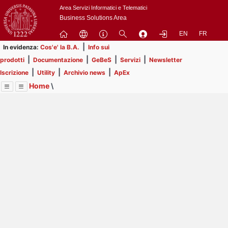
Passa
Area Servizi Informatici e Telematici
a
Business Solutions Area
contenuto
EN
FR
principale
|
In evidenza:
Cos'e' la B.A.
Info sui
|
|
|
|
prodotti
Documentazione
GeBeS
Servizi
Newsletter
|
|
|
Iscrizione
Utility
Archivio news
ApEx
Home
\
Menu
Contrai
Espandi
Image
Title
Page
Display
Prodotti
ext
itle
Page