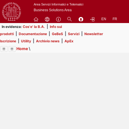
Passa
Area Servizi Informatici e Telematici
a
Business Solutions Area
contenuto
EN
FR
principale
|
In evidenza:
Cos'e' la B.A.
Info sui
|
|
|
|
prodotti
Documentazione
GeBeS
Servizi
Newsletter
|
|
|
Iscrizione
Utility
Archivio news
ApEx
Home
\
Menu
Contrai
Espandi
Image
Title
Page
Display
Business Analysis
ext
itle
Page