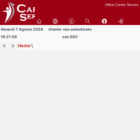
Passa
Ufficio Career Service
a
contenuto
principale
Venerdì 7 Agosto 2026
Utente: non autenticato
18:21:59
con SSO
Home
\
Menu
Contrai
Espandi
Image
Title
Page
Display
Bandi
ext
itle
Page
isplay
Contrai
Espandi