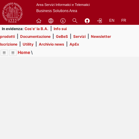
Passa
Area Servizi Informatici e Telematici
a
Business Solutions Area
contenuto
EN
FR
principale
|
In evidenza:
Cos'e' la B.A.
Info sui
|
|
|
|
prodotti
Documentazione
GeBeS
Servizi
Newsletter
|
|
|
Iscrizione
Utility
Archivio news
ApEx
Home
\
Menu
Contrai
Espandi
Image
Title
Page
Display
ApEx
ext
itle
Page