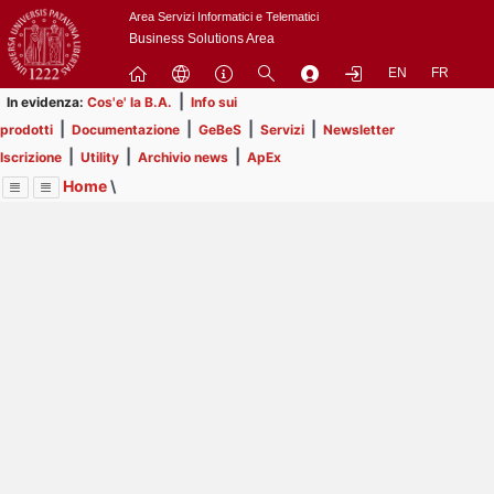
Passa
Area Servizi Informatici e Telematici
a
Business Solutions Area
contenuto
EN
FR
principale
|
In evidenza:
Cos'e' la B.A.
Info sui
|
|
|
|
prodotti
Documentazione
GeBeS
Servizi
Newsletter
|
|
|
Iscrizione
Utility
Archivio news
ApEx
Home
\
Menu
Contrai
Espandi
Image
Title
Page
Display
Utility
ext
itle
Page