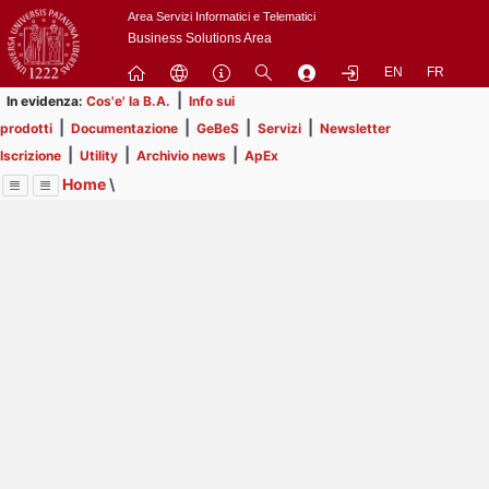
Passa
Area Servizi Informatici e Telematici
a
Business Solutions Area
contenuto
EN
FR
principale
|
In evidenza:
Cos'e' la B.A.
Info sui
|
|
|
|
prodotti
Documentazione
GeBeS
Servizi
Newsletter
|
|
|
Iscrizione
Utility
Archivio news
ApEx
Home
\
Menu
Contrai
Espandi
Image
Title
Page
Display
Prodotti
ext
itle
Page