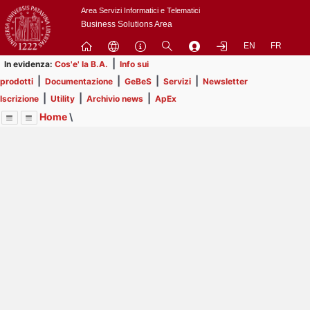
Passa
Area Servizi Informatici e Telematici
a
Business Solutions Area
contenuto
EN
FR
principale
|
In evidenza:
Cos'e' la B.A.
Info sui
|
|
|
|
prodotti
Documentazione
GeBeS
Servizi
Newsletter
|
|
|
Iscrizione
Utility
Archivio news
ApEx
Home
\
Menu
Contrai
Espandi
Image
Title
Page
Display
Risorse
ext
itle
Page