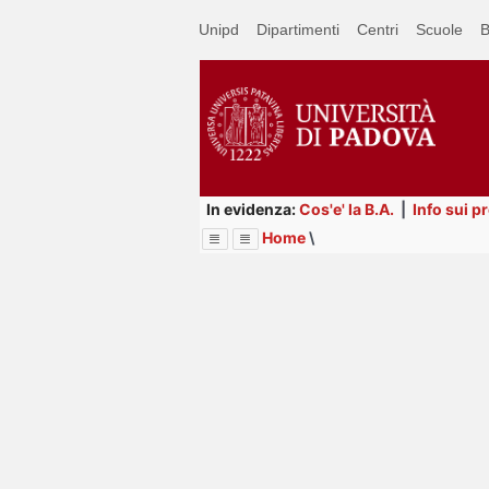
Passa
Unipd
Dipartimenti
Centri
Scuole
B
a
contenuto
principale
In evidenza:
Cos'e' la B.A.
|
Info sui p
Home
\
Menu
Image
Title
Page
Display