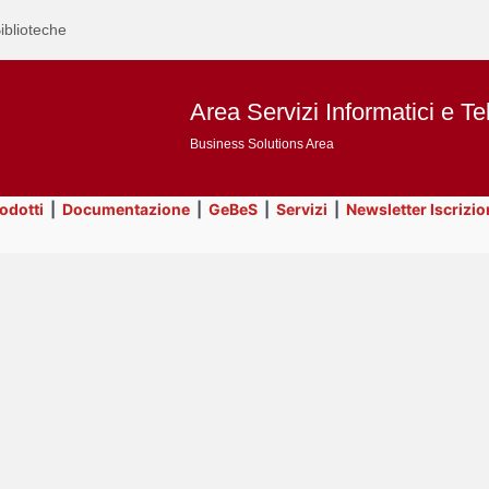
iblioteche
Area Servizi Informatici e Te
Business Solutions Area
rodotti
|
Documentazione
|
GeBeS
|
Servizi
|
Newsletter Iscrizio
Text
Utility
Title
Page
Display