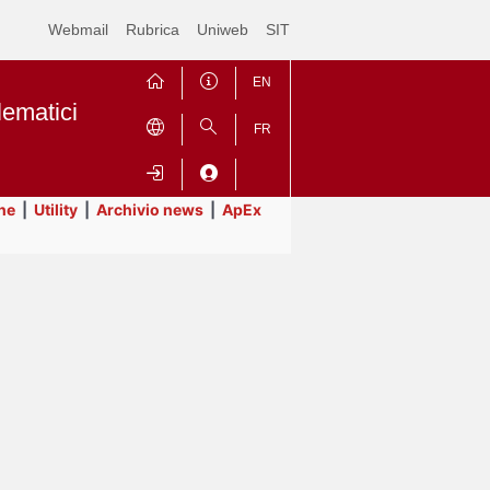
Webmail
Rubrica
Uniweb
SIT
EN
lematici
FR
ne
|
Utility
|
Archivio news
|
ApEx
Contrai
Espandi