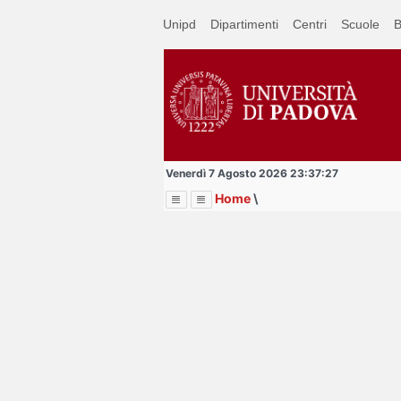
Passa
Unipd
Dipartimenti
Centri
Scuole
B
a
contenuto
principale
Venerdì 7 Agosto 2026 23:37:27
Home
\
Menu
Image
Title
Page
Display