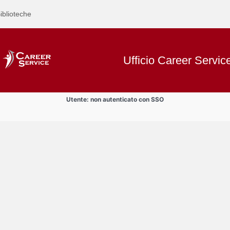
iblioteche
Ufficio Career Servic
Utente: non autenticato con SSO
Text
Bandi
Title
Page
Display