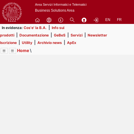
Passa
Area Servizi Informatici e Telematici
a
Business Solutions Area
contenuto
EN
FR
principale
|
In evidenza:
Cos'e' la B.A.
Info sui
|
|
|
|
prodotti
Documentazione
GeBeS
Servizi
Newsletter
|
|
|
Iscrizione
Utility
Archivio news
ApEx
Home
\
Menu
Contrai
Espandi
Image
Title
Page
Display
Risorse
ext
itle
Page